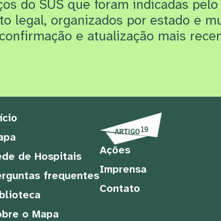
iços do SUS que f
oram indicadas pelo
rto legal, organizados por estado e m
confirmação e atualização mais recen
ício
apa
Ações
de de Hospitais
Imprensa
rguntas frequentes
Contato
blioteca
obre o Mapa