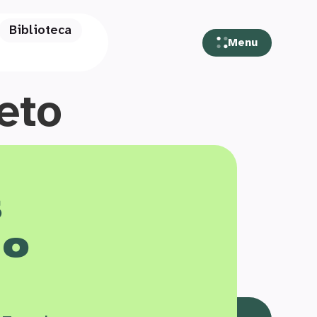
Biblioteca
Menu
eto
s
 o