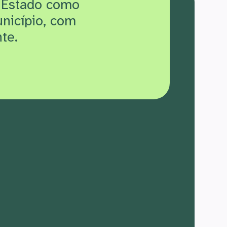
 Estado como
unicípio, com
te.