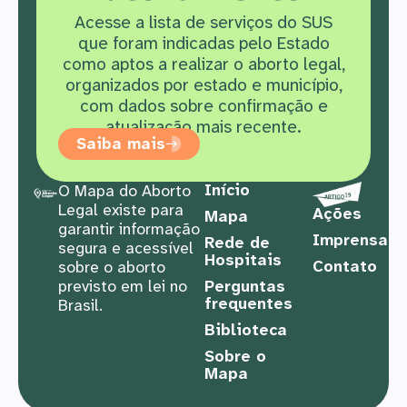
Acesse a lista de serviços do SUS
que f
oram indicadas pelo Estado
como aptos a realizar o aborto legal,
organizados por estado e município,
com dados sobre confirmação e
atualização mais recente.
Saiba mais
Início
O Mapa do Aborto
Legal existe para
Ações
Mapa
garantir informação
Imprensa
Rede de
segura e acessível
Hospitais
Contato
sobre o aborto
previsto em lei no
Perguntas
frequentes
Brasil.
Biblioteca
Sobre o
Mapa