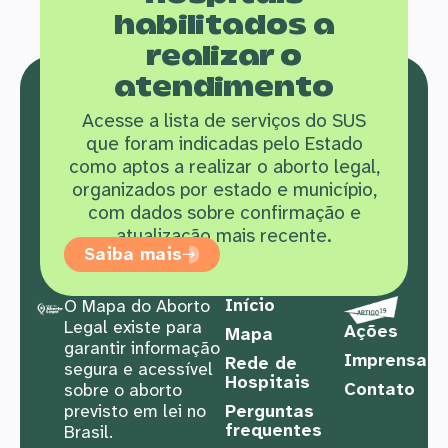
habilitados a
realizar o
atendimento
Acesse a lista de serviços do SUS
que f
oram indicadas pelo Estado
como aptos a realizar o aborto legal,
organizados por estado e município,
com dados sobre confirmação e
atualização mais recente.
Saiba mais
Início
O Mapa do Aborto
Legal existe para
Ações
Mapa
garantir informação
Imprensa
Rede de
segura e acessível
Hospitais
Contato
sobre o aborto
previsto em lei no
Perguntas
frequentes
Brasil.