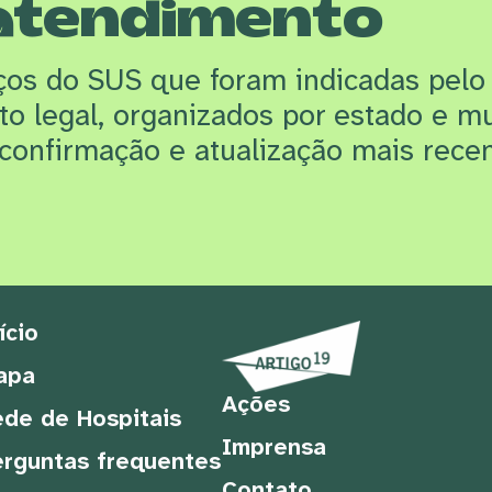
atendimento
iços do SUS que f
oram indicadas pelo
rto legal, organizados por estado e m
confirmação e atualização mais recen
ício
apa
Ações
de de Hospitais
Imprensa
rguntas frequentes
Contato