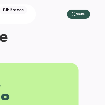
Biblioteca
Menu
e
s
 o