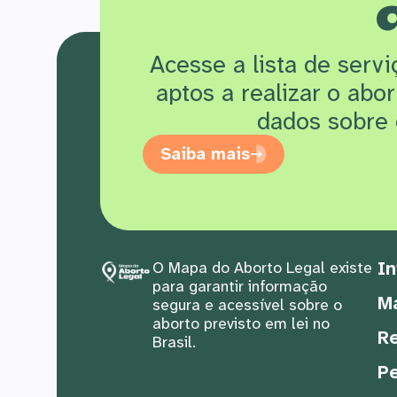
Acesse a lista de serv
aptos a realizar o abo
dados sobre 
Saiba mais
In
O Mapa do Aborto Legal existe
para garantir informação
M
segura e acessível sobre o
aborto previsto em lei no
Re
Brasil.
Pe