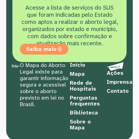
Acesse a lista de serviços do SUS
que f
oram indicadas pelo Estado
como aptos a realizar o aborto legal,
organizados por estado e município,
com dados sobre confirmação e
atualização mais recente.
Saiba mais
Início
O Mapa do Aborto
Legal existe para
Ações
Mapa
garantir informação
Imprensa
Rede de
segura e acessível
Hospitais
Contato
sobre o aborto
previsto em lei no
Perguntas
frequentes
Brasil.
Biblioteca
Sobre o
Mapa