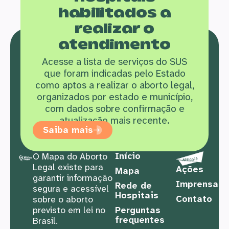
habilitados a
realizar o
atendimento
Acesse a lista de serviços do SUS
que f
oram indicadas pelo Estado
como aptos a realizar o aborto legal,
organizados por estado e município,
com dados sobre confirmação e
atualização mais recente.
Saiba mais
Início
O Mapa do Aborto
Legal existe para
Ações
Mapa
garantir informação
Imprensa
Rede de
segura e acessível
Hospitais
Contato
sobre o aborto
previsto em lei no
Perguntas
frequentes
Brasil.