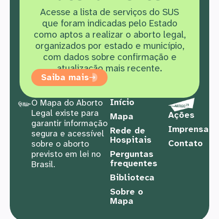
Acesse a lista de serviços do SUS
que f
oram indicadas pelo Estado
como aptos a realizar o aborto legal,
organizados por estado e município,
com dados sobre confirmação e
atualização mais recente.
Saiba mais
Início
O Mapa do Aborto
Legal existe para
Ações
Mapa
garantir informação
Imprensa
Rede de
segura e acessível
Hospitais
Contato
sobre o aborto
previsto em lei no
Perguntas
frequentes
Brasil.
Biblioteca
Sobre o
Mapa