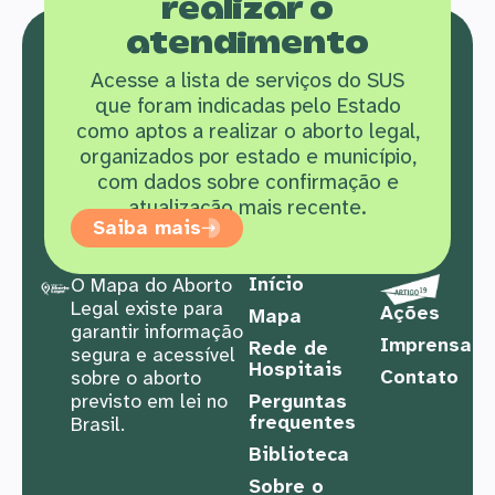
realizar o
atendimento
Acesse a lista de serviços do SUS
que f
oram indicadas pelo Estado
como aptos a realizar o aborto legal,
organizados por estado e município,
com dados sobre confirmação e
atualização mais recente.
Saiba mais
Início
O Mapa do Aborto
Legal existe para
Ações
Mapa
garantir informação
Imprensa
Rede de
segura e acessível
Hospitais
Contato
sobre o aborto
previsto em lei no
Perguntas
frequentes
Brasil.
Biblioteca
Sobre o